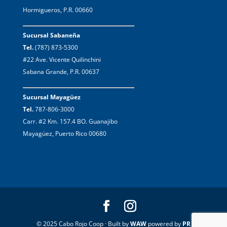
Hormigueros, P.R. 00660
Sucursal Sabaneña
Tel.
(787) 873-5300
#22 Ave. Vicente Quilinchini
Sabana Grande, P.R. 00637
Sucursal Mayagüez
Tel.
787-806-3000
Carr. #2 Km. 157.4 BO. Guanajibo
Mayagüez, Puerto Rico 00680
© 2025 Cabo Rojo Coop · Built by
WAW
powered by
PR