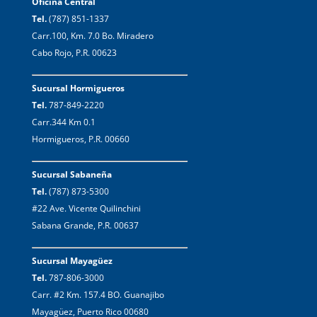
Oficina Central
Tel.
(787) 851-1337
Carr.100, Km. 7.0 Bo. Miradero
Cabo Rojo, P.R. 00623
Sucursal Hormigueros
Tel.
787-849-2220
Carr.344 Km 0.1
Hormigueros, P.R. 00660
Sucursal Sabaneña
Tel.
(787) 873-5300
#22 Ave. Vicente Quilinchini
Sabana Grande, P.R. 00637
Sucursal Mayagüez
Tel.
787-806-3000
Carr. #2 Km. 157.4 BO. Guanajibo
Mayagüez, Puerto Rico 00680