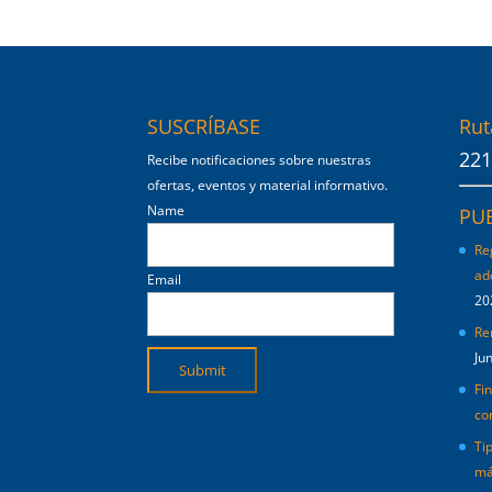
SUSCRÍBASE
Rut
221
Recibe notificaciones sobre nuestras
ofertas, eventos y material informativo.
Name
PU
Re
ad
Email
20
Re
Ju
Fi
co
Ti
má