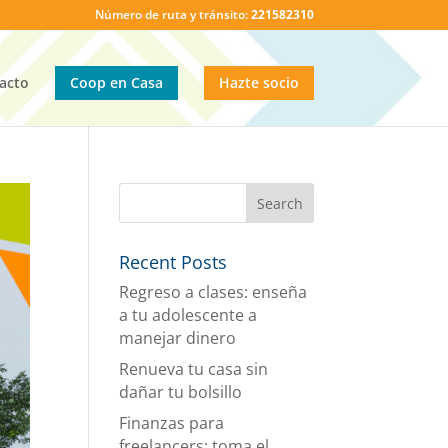
Número de ruta y tránsito:
221582310
acto
Coop en Casa
Hazte socio
Recent Posts
Regreso a clases: enseña
a tu adolescente a
manejar dinero
Renueva tu casa sin
dañar tu bolsillo
Finanzas para
freelancers: toma el