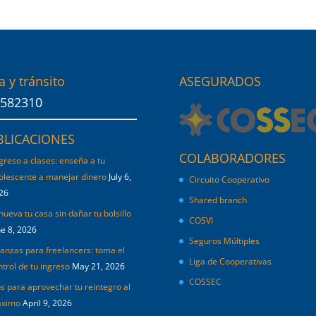
a y tránsito
ASEGURADOS
582310
BLICACIONES
COLABORADORES
greso a clases: enseña a tu
olescente a manejar dinero
July 6,
Circuito Cooperativo
26
Shared branch
nueva tu casa sin dañar tu bolsillo
COSVI
ne 8, 2026
Seguros Múltiples
nanzas para freelancers: toma el
Liga de Cooperativas
ntrol de tu ingreso
May 21, 2026
COSSEC
ps para aprovechar tu reintegro al
ximo
April 9, 2026