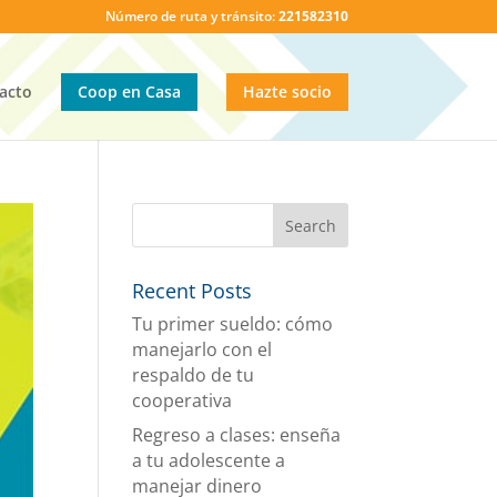
Número de ruta y tránsito:
221582310
acto
Coop en Casa
Hazte socio
Recent Posts
Tu primer sueldo: cómo
manejarlo con el
respaldo de tu
cooperativa
Regreso a clases: enseña
a tu adolescente a
manejar dinero