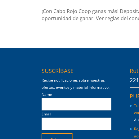
¡Con Cabo Rojo Coop ganas más! Deposita 
oportunidad de ganar. Ver reglas del co
SUSCRÍBASE
Rut
221
Recibe notificaciones sobre nuestras
ofertas, eventos y material informativo.
Name
PU
Tu
co
Email
Au
Re
ad