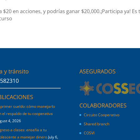
$20 en acciones, y podrías ganar $20,000.¡Participa ya! Es 
ncurso
a y tránsito
ASEGURADOS
582310
BLICACIONES
COLABORADORES
 primer sueldo: cómo manejarlo
n el respaldo de tu cooperativa
Circuito Cooperativo
gust 4, 2026
Shared branch
greso a clases: enseña a tu
COSVI
olescente a manejar dinero
July 6,