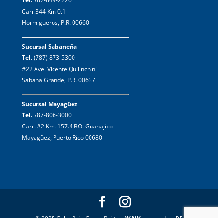
Tel.
787-849-2220
Carr.344 Km 0.1
Hormigueros, P.R. 00660
Sucursal Sabaneña
Tel.
(787) 873-5300
#22 Ave. Vicente Quilinchini
Sabana Grande, P.R. 00637
Sucursal Mayagüez
Tel.
787-806-3000
Carr. #2 Km. 157.4 BO. Guanajibo
Mayagüez, Puerto Rico 00680