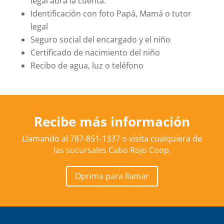
legal abra la cuenta.
Identificación con foto Papá, Mamá o tutor
legal
Seguro social del encargado y el niño
Certificado de nacimiento del niño
Recibo de agua, luz o teléfono
Recibe más información
Llamando al 787-851-1337 o visita cualquiera de
las sucursales Cabo Rojo Coop.
Oprima para llamar