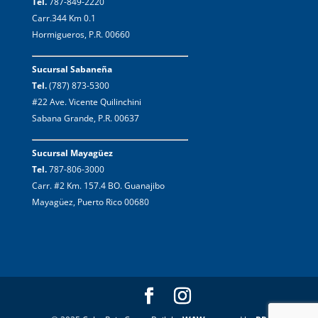
Tel.
787-849-2220
Carr.344 Km 0.1
Hormigueros, P.R. 00660
Sucursal Sabaneña
Tel.
(787) 873-5300
#22 Ave. Vicente Quilinchini
Sabana Grande, P.R. 00637
Sucursal Mayagüez
Tel.
787-806-3000
Carr. #2 Km. 157.4 BO. Guanajibo
Mayagüez, Puerto Rico 00680